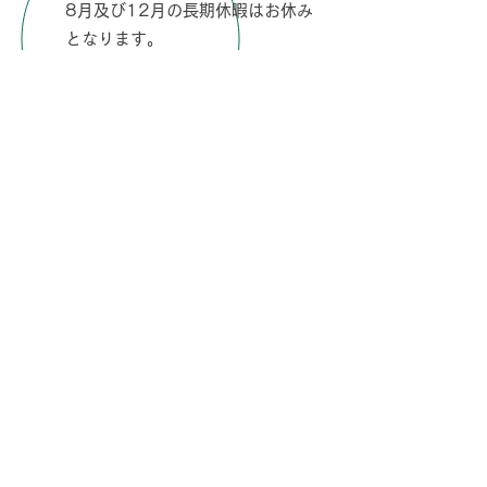
8月及び12月の長期休暇はお休み
となります。
​サマープログラムは実施が決まった
時点でご案内しております。
Q
年度途中で曜日の追加や変更は可能
ですか？
A
可能です。変更希望月の前月20日
までに承ります。
Q
小学校から本人が直接学園に通う形
でも良いでしょうか？
A
大丈夫です。15：45以降であれば
ご入室いただけます。