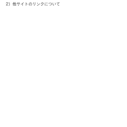
2）他サイトのリンクについて
当学園ホームページには、お客さまに対し、
有用な情報・サービスをご提供するため他の
会社の運営するホームページへのリンクがあ
ります。リンク先のホームページにおける個
人情報について、当社は一切責任を負うこと
ができませんので、あらかじめご了承くださ
い。
3）個人情報の保管場所について
当学園ホームページはWixを利用しており、
個人情報は日本国外のデーターセンターで保
管される場合があります。
詳細はWix社のプライバシーポリシーをご確
認ください。
https://ja.wix.com/about/privacy