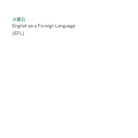
一週間のスケジュール
火曜日
English as a Foreign Language
(EFL)
水曜日
English as a Foreign Language
(EFL)
木曜日
Math and Science
金曜日
Math and Science